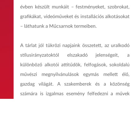
évben készült munkáit – festményeket, szobrokat,
grafikákat, videóműveket és installációs alkotásokat
– láthatunk a Műcsarnok termeiben.
A tárlat jól tükrözi napjaink összetett, az uralkodó
stílusirányzatoktól elszakadó jelenségeit, a
különböző alkotói attitűdök, felfogások, sokoldalú
művészi megnyilvánulások egymás mellett élő,
gazdag világát. A szakemberek és a közönség
számára is izgalmas esemény felfedezni a művek
sokszínűsége között kirajzolódó tendenciákat és
eltéréseket.
A monumentális, robusztus szobroktól a filigrán,